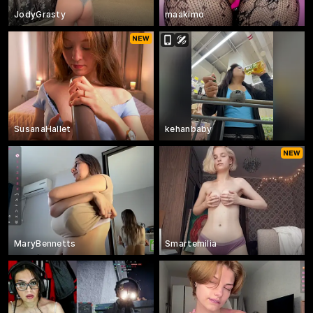
JodyGrasty
maakimo
SusanaHallet
kehanbaby
MaryBennetts
Smartemilia