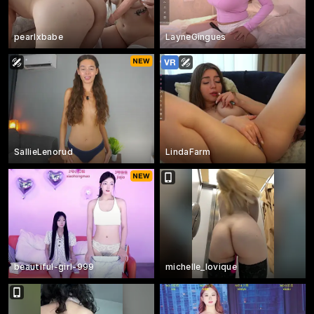
pearlxbabe
LayneGingues
SallieLenorud
LindaFarm
beautiful-girl-999
michelle_lovique