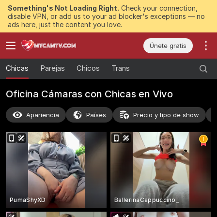
Something's Not Loading Right.
Check your connection,
disable VPN, or add us to your ad blocker's exceptions — no
ads here, just the content you love.
Únete gratis
Chicas
Parejas
Chicos
Trans
Oficina Cámaras con Chicas en Vivo
Apariencia
Países
Precio y tipo de show
PumaShyXD
BallerinaCappuccino_