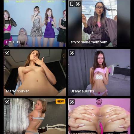
DY-002
trytomakememoam
MarionSilver
BrandaBurns