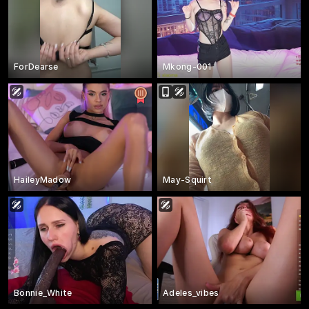
ForDearse
Mkong-001
HaileyMadow
May-Squirt
Bonnie_White
Adeles_vibes