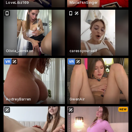
LoveLibz169
MarlaFknSinger
Olivia_Jemison
caressyourself
AudreyBarren
GwenAir