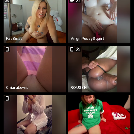
FaaBinaa
VirginPussySquirt
ChiaraLewis
ROUSSH