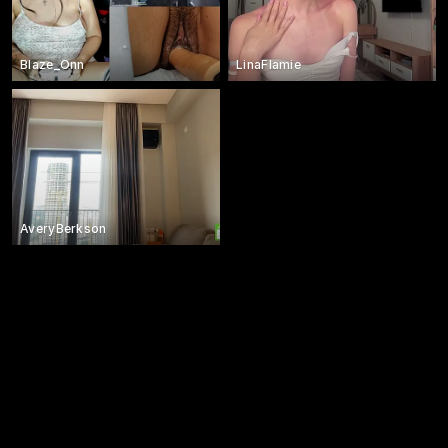
Blaze_Onn
LinaFlamie
AveryBerkson